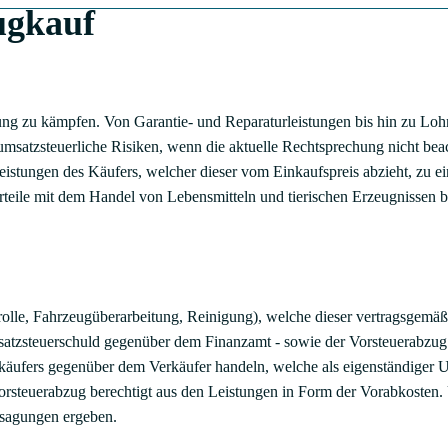
ugkauf
ung zu kämpfen. Von Garantie- und Reparaturleistungen bis hin zu Lo
it umsatzsteuerliche Risiken, wenn die aktuelle Rechtsprechung nicht be
stungen des Käufers, welcher dieser vom Einkaufspreis abzieht, zu ein
rteile mit dem Handel von Lebensmitteln und tierischen Erzeugnissen be
olle, Fahrzeugüberarbeitung, Reinigung), welche dieser vertragsgemäß 
satzsteuerschuld gegenüber dem Finanzamt - sowie der Vorsteuerabzu
gkäufers gegenüber dem Verkäufer handeln, welche als eigenständiger U
orsteuerabzug berechtigt aus den Leistungen in Form der Vorabkosten. 
rsagungen ergeben.