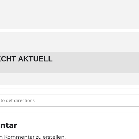
CHT AKTUELL
errecht aktuell [n5J4JILdX]
ntar
n Kommentar zu erstellen.