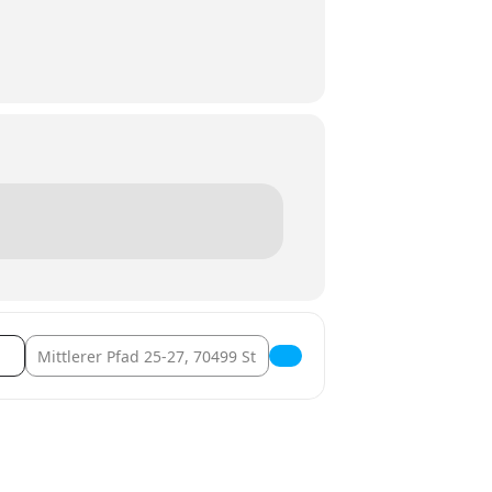
Destination Address - Umsatzsteuerrecht aktuell [Ik9QNZZkr]